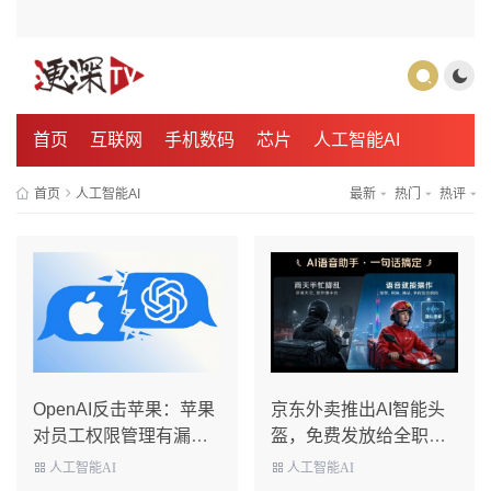
首页
互联网
手机数码
芯片
人工智能AI
首页
人工智能AI
最新
热门
热评
OpenAI反击苹果：苹果
京东外卖推出AI智能头
对员工权限管理有漏
盔，免费发放给全职骑
洞，导致泄密
手！
人工智能AI
人工智能AI