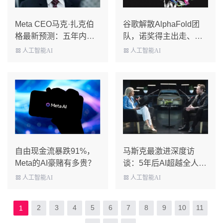
Meta CEO马克·扎克伯
谷歌解散AlphaFold团
格最新预测：五年内数
队，诺奖得主出走、资
十亿人将拥有专属智能
源转向Gemini
人工智能AI
人工智能AI
体！
自由现金流暴跌91%，
马斯克最激进深度访
Meta的AI豪赌有多贵？
谈：5年后AI超越全人
类，金钱与工作将彻底
人工智能AI
人工智能AI
失效
2
3
4
5
6
7
8
9
10
11
1