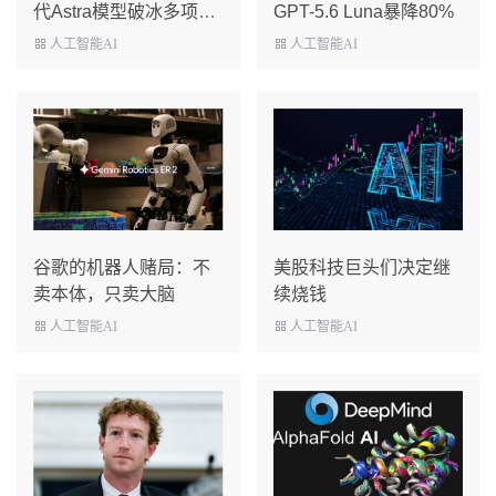
代Astra模型破冰多项世
GPT-5.6 Luna暴降80%
界级科研难题
人工智能AI
人工智能AI
谷歌的机器人赌局：不
美股科技巨头们决定继
卖本体，只卖大脑
续烧钱
人工智能AI
人工智能AI