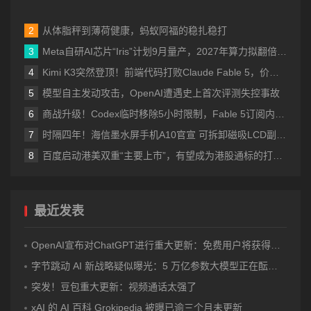
从体脂秤到薄荷健康，蚂蚁阿福的稳扎稳打
Meta自研AI芯片“Iris”计划9月量产，2027年算力拟翻倍至14吉瓦
Kimi K3突然登顶！前端代码打败Claude Fable 5，价格也涨到了美国档
模型自主发动攻击，OpenAI遭遇史上首次评测失控事故
商战升级！Codex临时移除5小时限制，Fable 5订阅内访问再延7天
时隔四年！海信墨水屏手机A10官宣 可拆卸磁吸LCD副屏 4nm芯片
百度启动港美双重“主要上市”，有望成为港股通标的打开增量空间
最近发表
OpenAI宣布对ChatGPT进行重大更新：免费用户将获得无限次数的文字聊天权限
字节跳动 AI 新战略疑似曝光：5 万亿参数大模型正在酝酿？
突发！豆包重大更新：视频通话太强了
xAI 的 AI 百科 Grokipedia 被曝已逾三个月未更新