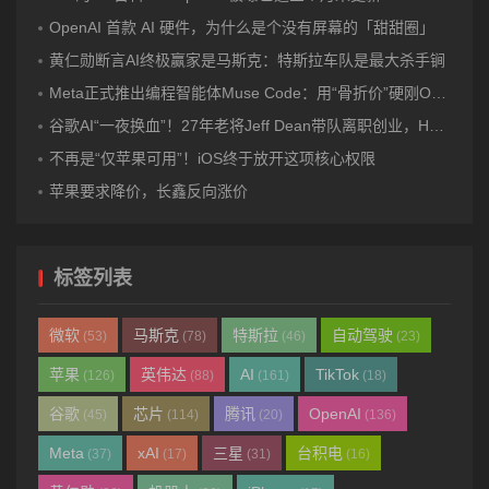
OpenAI 首款 AI 硬件，为什么是个没有屏幕的「甜甜圈」
黄仁勋断言AI终极赢家是马斯克：特斯拉车队是最大杀手锏
Meta正式推出编程智能体Muse Code：用“骨折价”硬刚OpenAI和Anthropic！
谷歌AI“一夜换血”！27年老将Jeff Dean带队离职创业，Hassabis卸任DeepMind CEO，Gemini迎来关键换帅
不再是“仅苹果可用”！iOS终于放开这项核心权限
苹果要求降价，长鑫反向涨价
标签列表
微软
马斯克
特斯拉
自动驾驶
(53)
(78)
(46)
(23)
苹果
英伟达
AI
TikTok
(126)
(88)
(161)
(18)
谷歌
芯片
腾讯
OpenAI
(45)
(114)
(20)
(136)
Meta
xAI
三星
台积电
(37)
(17)
(31)
(16)