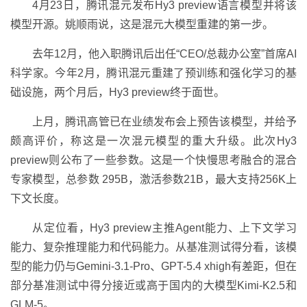
4月23日，腾讯混元发布Hy3 preview语言模型并将该
模型开源。姚顺雨说，这是混元大模型重建的第一步。
去年12月，他入职腾讯后出任“CEO/总裁办公室”首席AI
科学家。今年2月，腾讯混元重建了预训练和强化学习的基
础设施，两个月后，Hy3 preview终于面世。
上月，腾讯高管已在业绩发布会上预告该模型，并给予
颇高评价，称这是一次混元模型的重大升级。此次Hy3
preview则公布了一些参数。这是一个快慢思考融合的混合
专家模型，总参数 295B，激活参数21B，最大支持256K上
下文长度。
从定位看，Hy3 preview主推Agent能力、上下文学习
能力、复杂推理能力和代码能力。从基准测试得分看，该模
型的能力仍与Gemini-3.1-Pro、GPT-5.4 xhigh有差距，但在
部分基准测试中得分接近或高于国内的大模型Kimi-K2.5和
GLM-5。