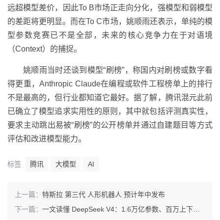
远超模型差价，因此To B市场正走向分化，强模型和弱模型
的差距将更明显。而在To C市场，姚顺雨还表示，单纯的模
型参数竞赛已不是全部，未来的核心竞争力在于对语境
（Context）的捕捉。
姚顺雨当时还谈到模型“刷榜”，称国内对刷榜或数字看
得更重，Anthropic Claude在编程或软件工程榜单上的排行
不是最高的，但行业都知道它最好。据了解，腾讯混元此前
已确立了模型追求实用性的原则，其中就包括评测真实性，
要求主动跳出易被“刷榜”的公开榜单并通过自建题目等方式
评估和改进模型能力。
标签
腾讯
大模型
AI
上一篇：
特斯拉 第三代 人形机器人 预计年中发布
下一篇：
一文读懂 DeepSeek V4：1.6万亿参数、百万上下文、华为芯片