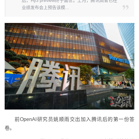
后，Hy3 preview终于面世。上月，腾讯高管已在
业绩发布会上预告该模...
前OpenAI研究员姚顺雨交出加入腾讯后的第一份答
卷。