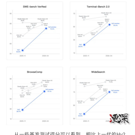
从一些基准测试得分可以看到，相比上一代的Hy2，