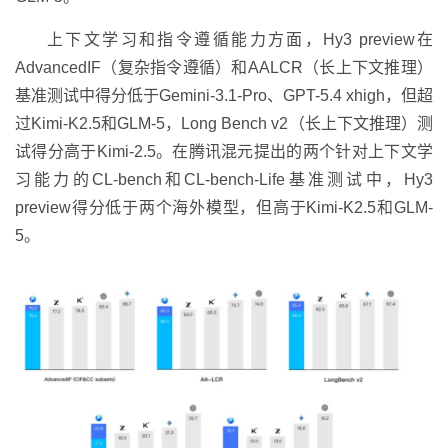
上下文学习和指令遵循能力方面，Hy3 preview在
AdvancedIF（复杂指令遵循）和AALCR（长上下文推理）
基准测试中得分低于Gemini-3.1-Pro、GPT-5.4 xhigh，但超
过Kimi-K2.5和GLM-5，Long Bench v2（长上下文推理）测
试得分高于Kimi-2.5。在腾讯混元提出的两个针对上下文学
习能力的CL-bench和CL-bench-Life基准测试中，Hy3
preview得分低于两个海外模型，但高于Kimi-K2.5和GLM-
5。