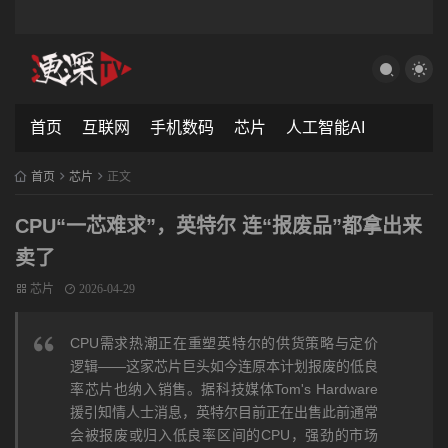
首页
互联网
手机数码
芯片
人工智能AI
首页
芯片
正文
CPU“一芯难求”，英特尔 连“报废品”都拿出来
卖了
芯片
2026-04-29
CPU需求热潮正在重塑英特尔的供货策略与定价
逻辑——这家芯片巨头如今连原本计划报废的低良
率芯片也纳入销售。据科技媒体Tom's Hardware
援引知情人士消息，英特尔目前正在出售此前通常
会被报废或归入低良率区间的CPU，强劲的市场