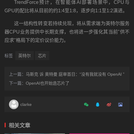
TrendForce预计，在智能体AI部署场景中，CPU与
GPU的配比将从目前的约1:4至1:8，逐步向1:1至1:2演进。
这一结构性转变若持续兑现，将从需求端为英特尔服务
器CPU业务提供中长期支撑，也将进一步强化其当前"供不
应求"格局下的定价议价能力。
标签
英特尔
芯片
上一篇：
马斯克 诉 奥特曼 庭审首日：“没有我就没有 OpenAI ”
下一篇：
OpenAI也开始造芯片了
clarke
相关文章