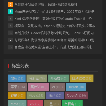
从体脂秤到薄荷健康，蚂蚁阿福的稳扎稳打
Meta自研AI芯片“Iris”计划9月量产，2027年算力拟翻倍至14吉瓦
Kimi K3突然登顶！前端代码打败Claude Fable 5，价格也涨到了美国档
模型自主发动攻击，OpenAI遭遇史上首次评测失控事故
商战升级！Codex临时移除5小时限制，Fable 5订阅内访问再延7天
时隔四年！海信墨水屏手机A10官宣 可拆卸磁吸LCD副屏 4nm芯片
百度启动港美双重“主要上市”，有望成为港股通标的打开增量空间
标签列表
微软
马斯克
特斯拉
自动驾驶
(53)
(78)
(46)
(23)
苹果
英伟达
AI
TikTok
(126)
(88)
(161)
(18)
谷歌
芯片
腾讯
OpenAI
(45)
(114)
(20)
(136)
Meta
xAI
三星
台积电
(37)
(17)
(31)
(16)