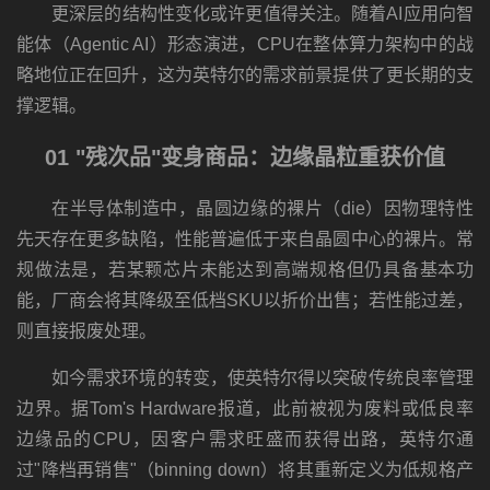
更深层的结构性变化或许更值得关注。随着AI应用向智
能体（Agentic AI）形态演进，CPU在整体算力架构中的战
略地位正在回升，这为英特尔的需求前景提供了更长期的支
撑逻辑。
01 "残次品"变身商品：边缘晶粒重获价值
在半导体制造中，晶圆边缘的裸片（die）因物理特性
先天存在更多缺陷，性能普遍低于来自晶圆中心的裸片。常
规做法是，若某颗芯片未能达到高端规格但仍具备基本功
能，厂商会将其降级至低档SKU以折价出售；若性能过差，
则直接报废处理。
如今需求环境的转变，使英特尔得以突破传统良率管理
边界。据Tom's Hardware报道，此前被视为废料或低良率
边缘品的CPU，因客户需求旺盛而获得出路，英特尔通
过"降档再销售"（binning down）将其重新定义为低规格产