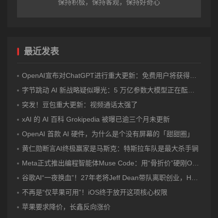
保持积极，保持客观，保持好奇心
最近发表
OpenAI宣布对ChatGPT进行重大更新：免费用户将获得无限次数的文字聊天权限
字节跳动 AI 新战略疑似曝光：5 万亿参数大模型正在酝酿？
突发！豆包重大更新：视频通话太强了
xAI 的 AI 百科 Grokipedia 被曝已逾三个月未更新
OpenAI 首款 AI 硬件，为什么是个没有屏幕的「甜甜圈」
黄仁勋断言AI终极赢家是马斯克：特斯拉车队是最大杀手锏
Meta正式推出编程智能体Muse Code：用“骨折价”硬刚OpenAI和Anthropic！
谷歌AI“一夜换血”！27年老将Jeff Dean带队离职创业，Hassabis卸任DeepMind CEO，Gemini迎来关键换帅
不再是“仅苹果可用”！iOS终于放开这项核心权限
苹果要求降价，长鑫反向涨价