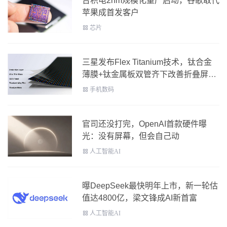
台积电2nm规模化量产启动，谷歌取代
苹果成首发客户
芯片
三星发布Flex Titanium技术，钛合金
薄膜+钛金属板双管齐下改善折叠屏折
痕
手机数码
官司还没打完，OpenAI首款硬件曝
光：没有屏幕，但会自己动
人工智能AI
曝DeepSeek最快明年上市，新一轮估
值达4800亿，梁文锋成AI新首富
人工智能AI