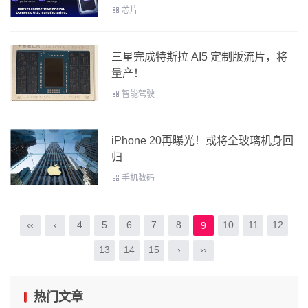
芯片
三星完成特斯拉 AI5 定制版流片，将
量产！
智能驾驶
iPhone 20再曝光！或将全玻璃机身回
归
手机数码
‹‹
‹
4
5
6
7
8
10
11
12
9
13
14
15
›
››
热门文章