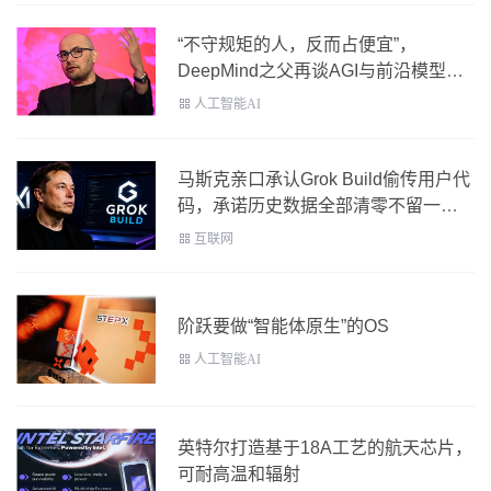
“不守规矩的人，反而占便宜”，
DeepMind之父再谈AGI与前沿模型监
管
人工智能AI
马斯克亲口承认Grok Build偷传用户代
码，承诺历史数据全部清零不留一个
字节
互联网
阶跃要做“智能体原生”的OS
人工智能AI
英特尔打造基于18A工艺的航天芯片，
可耐高温和辐射