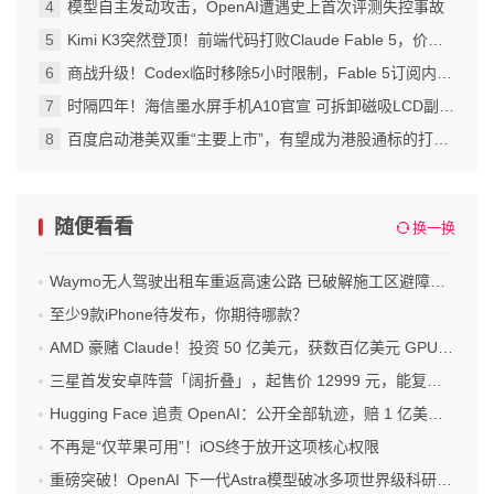
模型自主发动攻击，OpenAI遭遇史上首次评测失控事故
Kimi K3突然登顶！前端代码打败Claude Fable 5，价格也涨到了美国档
商战升级！Codex临时移除5小时限制，Fable 5订阅内访问再延7天
时隔四年！海信墨水屏手机A10官宣 可拆卸磁吸LCD副屏 4nm芯片
百度启动港美双重“主要上市”，有望成为港股通标的打开增量空间
随便看看
换一换
Waymo无人驾驶出租车重返高速公路 已破解施工区避障难题
至少9款iPhone待发布，你期待哪款？
AMD 豪赌 Claude！投资 50 亿美元，获数百亿美元 GPU 大单
三星首发安卓阵营「阔折叠」，起售价 12999 元，能复刻爆款产品吗？
Hugging Face 追责 OpenAI：公开全部轨迹，赔 1 亿美元算力
不再是“仅苹果可用”！iOS终于放开这项核心权限
重磅突破！OpenAI 下一代Astra模型破冰多项世界级科研难题