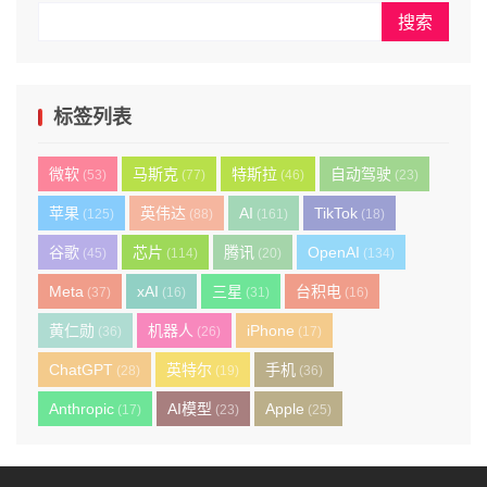
标签列表
微软
马斯克
特斯拉
自动驾驶
(53)
(77)
(46)
(23)
苹果
英伟达
AI
TikTok
(125)
(88)
(161)
(18)
谷歌
芯片
腾讯
OpenAI
(45)
(114)
(20)
(134)
Meta
xAI
三星
台积电
(37)
(16)
(31)
(16)
黄仁勋
机器人
iPhone
(36)
(26)
(17)
ChatGPT
英特尔
手机
(28)
(19)
(36)
Anthropic
AI模型
Apple
(17)
(23)
(25)