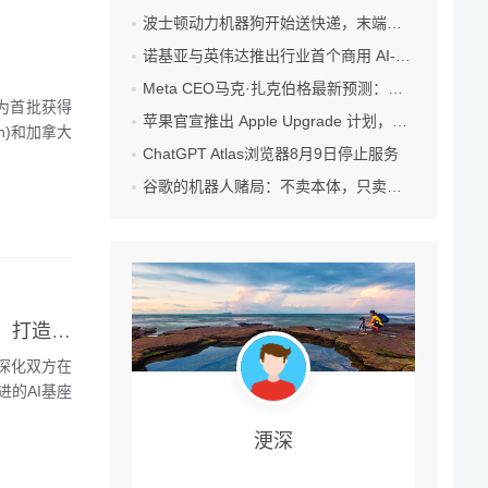
波士顿动力机器狗开始送快递，末端配送之战打响
诺基亚与英伟达推出行业首个商用 AI-RAN 平台，可提升现有频谱效率
Meta CEO马克·扎克伯格最新预测：五年内数十亿人将拥有专属智能体！
成为首批获得
苹果官宣推出 Apple Upgrade 计划，低门槛租赁全家桶！
n)和加拿大
ChatGPT Atlas浏览器8月9日停止服务
谷歌的机器人赌局：不卖本体，只卖大脑
大众汽车集团（中国）联合地平线深化AI合作：加速L3/L4全栈自研，打造大众智驾新标杆
深化双方在
的AI基座
浭深