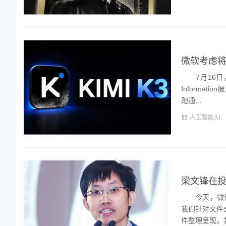
微软考虑将K
7月16日，
Informa
跑通...
人工智能AI
梁文锋在
今天，微信群
我们针对文件
件整理呈现，并