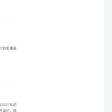
c 计划部署最
027年初
外溢价，部