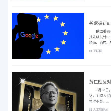
谷歌被罚8
欧盟委员会2
其处以共计8
购物、酒店、交
互联网
7月23日，据
访，主持人提
希望不会，...
人工智能AI