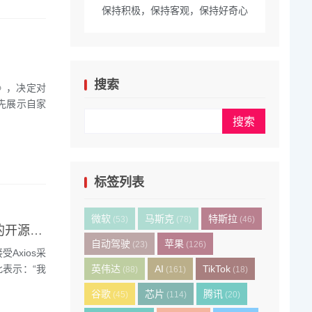
保持积极，保持客观，保持好奇心
搜索
》，决定对
先展示自家
标签列表
微软
马斯克
特斯拉
(53)
(78)
(46)
黄仁勋反对美国限制中国AI模型，称“中国的AI模型非常出色，优秀的开源模型理应得到使用”
自动驾驶
苹果
(23)
(126)
Axios采
此表示：“我
英伟达
AI
TikTok
(88)
(161)
(18)
谷歌
芯片
腾讯
(45)
(114)
(20)