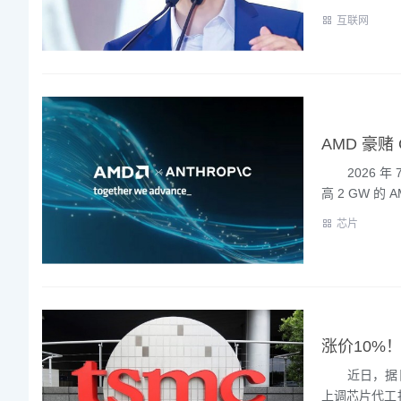
互联网
AMD 豪赌
2026 年 7
高 2 GW 的 AM
芯片
涨价10%
近日，据日经
上调芯片代工