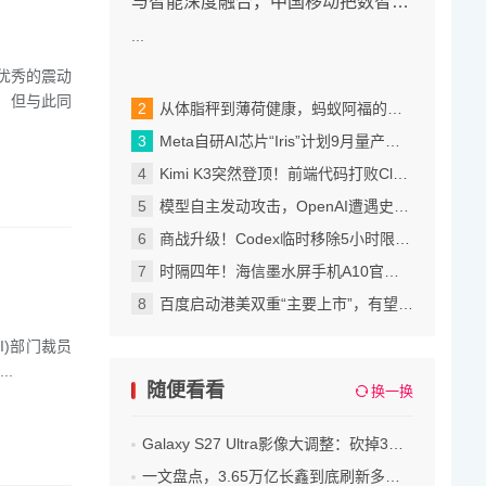
与智能深度融合，中国移动把数智未
来带到眼前
...
优秀的震动
 但与此同
从体脂秤到薄荷健康，蚂蚁阿福的稳扎稳打
Meta自研AI芯片“Iris”计划9月量产，2027年算力拟翻倍至14吉瓦
Kimi K3突然登顶！前端代码打败Claude Fable 5，价格也涨到了美国档
模型自主发动攻击，OpenAI遭遇史上首次评测失控事故
商战升级！Codex临时移除5小时限制，Fable 5订阅内访问再延7天
时隔四年！海信墨水屏手机A10官宣 可拆卸磁吸LCD副屏 4nm芯片
百度启动港美双重“主要上市”，有望成为港股通标的打开增量空间
GI)部门裁员
..
随便看看
换一换
Galaxy S27 Ultra影像大调整：砍掉3倍长焦，却用新技术给相机瘦身
一文盘点，3.65万亿长鑫到底刷新多少纪录