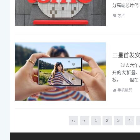
分高端芯片代工
芯片
三星首发安
过去六年，折
开的大折叠、还
板。 但在 7.
手机数码
‹‹
‹
1
2
3
4