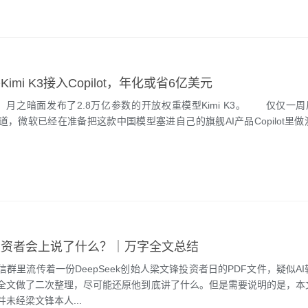
imi K3接入Copilot，年化或省6亿美元
月之暗面发布了2.8万亿参数的开放权重模型Kimi K3。 仅仅一周
tion报道，微软已经在准备把这款中国模型塞进自己的旗舰AI产品Copilot里
投资者会上说了什么？｜万字全文总结
里流传着一份DeepSeek创始人梁文锋投资者日的PDF文件，疑似A
全文做了二次整理，尽可能还原他到底讲了什么。但是需要说明的是，本
未经梁文锋本人...