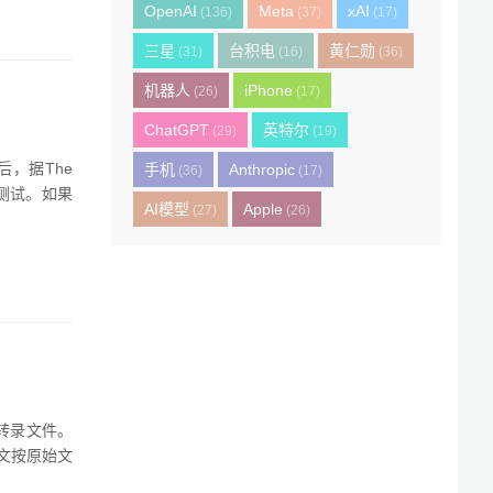
OpenAI
Meta
xAI
(136)
(37)
(17)
三星
台积电
黄仁勋
(31)
(16)
(36)
机器人
iPhone
(26)
(17)
ChatGPT
英特尔
(29)
(19)
后，据The
手机
Anthropic
(36)
(17)
做测试。如果
AI模型
Apple
(27)
(26)
I转录文件。
文按原始文