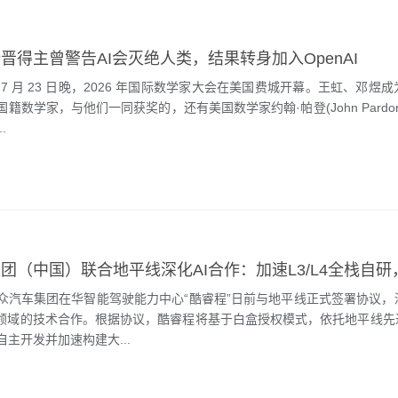
晋得主曾警告AI会灭绝人类，结果转身加入OpenAI
 月 23 日晚，2026 年国际数学家大会在美国费城开幕。王虹、邓煜
籍数学家，与他们一同获奖的，还有美国数学家约翰·帕登(John Pardo
.
车集团在华智能驾驶能力中心“酷睿程”日前与地平线正式签署协议，
型领域的技术合作。根据协议，酷睿程将基于白盒授权模式，依托地平线先进
主开发并加速构建大...