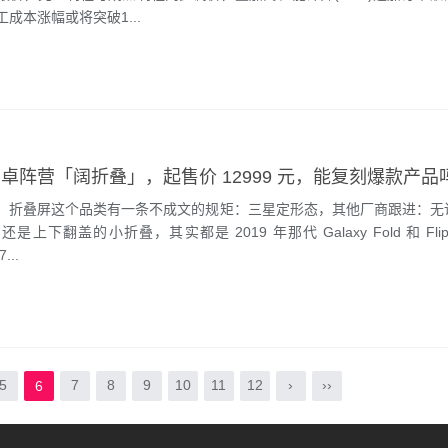
成本涨幅或将突破1...
卓阵营「阔折叠」，起售价 12999 元，能复刻爆款产品
叠屏这个品类有一条不成文的规矩：三星定形态，其他厂商跟进：无
是上下翻盖的小折叠，其实都是 2019 年那代 Galaxy Fold 和 Fli
..
5
7
8
9
10
11
12
›
››
6