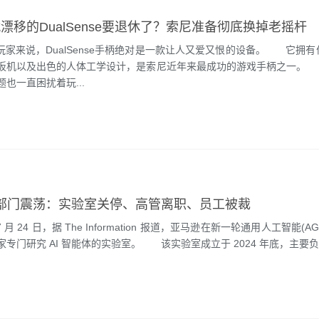
漂移的DualSense要退休了？索尼准备彻底换掉老摇杆
家来说，DualSense手柄绝对是一款让人又爱又恨的设备。 它拥有
扳机以及出色的人体工学设计，是索尼近年来最成功的游戏手柄之一。
也一直困扰着玩...
I 部门震荡：实验室关停、高管离职、员工被裁
 月 24 日，据 The Information 报道，亚马逊在新一轮通用人工智能(A
专门研究 AI 智能体的实验室。 该实验室成立于 2024 年底，主要负.