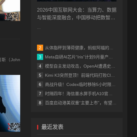
2026中国互联网大会：当算力、数据
与智能深度融合，中国移动把数智未
来带到眼前
...
从体脂秤到薄荷健康，蚂蚁阿福的稳扎稳打
Meta自研AI芯片“Iris”计划9月量产，2027年算力拟翻倍至14吉瓦
斯（John
模型自主发动攻击，OpenAI遭遇史上首次评测失控事故
Kimi K3突然登顶！前端代码打败Claude Fable 5，价格也涨到了美国档
商战升级！Codex临时移除5小时限制，Fable 5订阅内访问再延7天
时隔四年！海信墨水屏手机A10官宣 可拆卸磁吸LCD副屏 4nm芯片
百度启动港美双重“主要上市”，有望成为港股通标的打开增量空间
最近发表