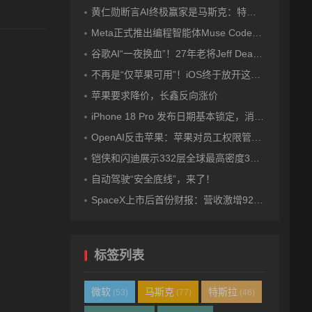
黄仁勋断言AI终极赢家是马斯克：特斯拉车队是最大杀手锏
Meta正式推出编程智能体Muse Code：用“骨折价”硬刚OpenAI和Anthropic！
谷歌AI“一夜换血”！27年老将Jeff Dean带队离职创业，Hassabis卸任DeepMind CEO，Gemini迎来关键换帅
不再是“仅苹果可用”！iOS终于放开这项核心权限
苹果要求降价，长鑫反向涨价
iPhone 18 Pro 发布日期基本锁定，消息称苹果内部已开始准备！
OpenAI反击苹果：苹果对员工权限管理有漏洞，导致泄密
铠侠和闪迪展示332层全球最高密度3D NAND闪存
自动驾驶“安全底线”，来了！
SpaceX上市后首份财报：营收激增92%，星链撑起基本盘
标签列表
微软
马斯克
特斯拉
(53)
(77)
(46)