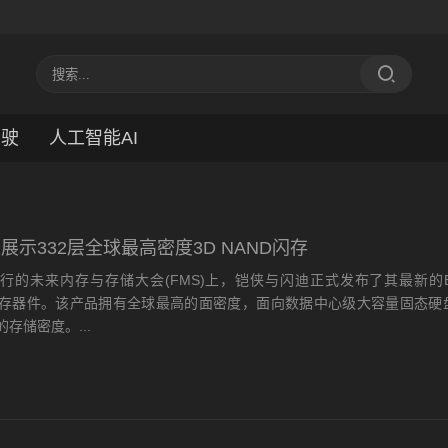
驾驶
人工智能AI
展示332层全球最高密度3D NAND闪存
未来内存与存储大会(FMS)上，铠侠与闪迪正式发布了其最新的BiCS
ND闪存器件。该产品拥有全球最高的面密度，面向数据中心级大容量固态硬
存储密度。...