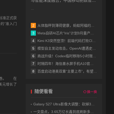
与智能深度融合，中国移动把数智未
来带到眼前
...
标准正式获
的“准入门
从体脂秤到薄荷健康，蚂蚁阿福的稳扎稳打
Meta自研AI芯片“Iris”计划9月量产，2027年算力拟翻倍至14吉瓦
Kimi K3突然登顶！前端代码打败Claude Fable 5，价格也涨到了美国档
模型自主发动攻击，OpenAI遭遇史上首次评测失控事故
商战升级！Codex临时移除5小时限制，Fable 5订阅内访问再延7天
时隔四年！海信墨水屏手机A10官宣 可拆卸磁吸LCD副屏 4nm芯片
百度启动港美双重“主要上市”，有望成为港股通标的打开增量空间
答卷。 在
亿美元增长了
随便看看
换一换
Galaxy S27 Ultra影像大调整：砍掉3倍长焦，却用新技术给相机瘦身
一文盘点，3.65万亿长鑫到底刷新多少纪录