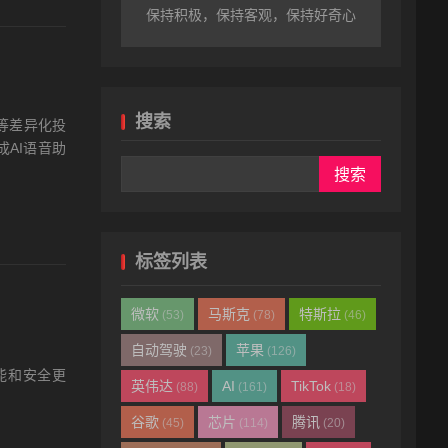
保持积极，保持客观，保持好奇心
搜索
等差异化投
AI语音助
标签列表
微软
马斯克
特斯拉
(53)
(78)
(46)
自动驾驶
苹果
(23)
(126)
功能和安全更
英伟达
AI
TikTok
(88)
(161)
(18)
谷歌
芯片
腾讯
(45)
(114)
(20)