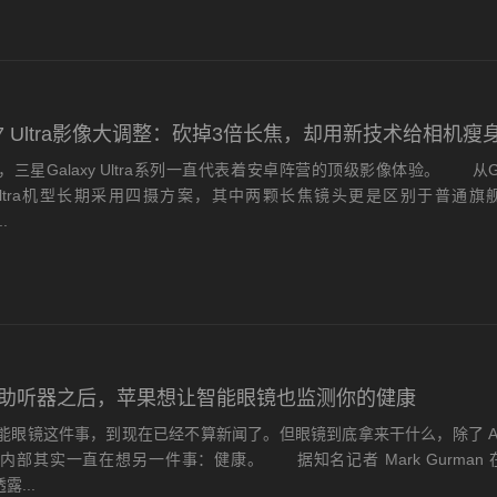
 S27 Ultra影像大调整：砍掉3倍长焦，却用新技术给相机瘦
Galaxy Ultra系列一直代表着安卓阵营的顶级影像体验。 从Gala
始，Ultra机型长期采用四摄方案，其中两颗长焦镜头更是区别于普通旗
.
ds 变助听器之后，苹果想让智能眼镜也监测你的健康
镜这件事，到现在已经不算新闻了。但眼镜到底拿来干什么，除了 AI
内部其实一直在想另一件事：健康。 据知名记者 Mark Gurman
露...