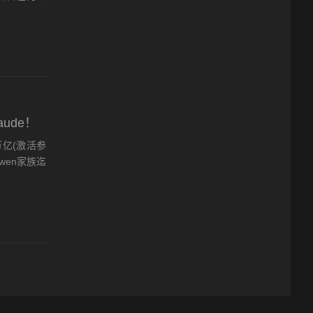
ude！
万亿(激活参
wen家族迄