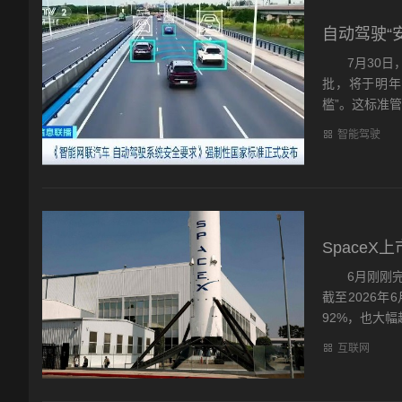
自动驾驶“
7月30日，
批，将于明年
槛”。这标准管
智能驾驶
Space
6月刚刚完成
截至2026年
92%，也大幅超
互联网