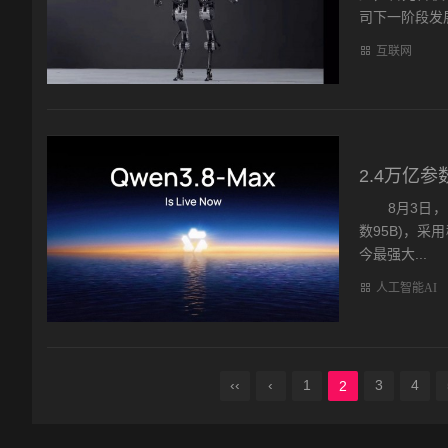
司下一阶段发
互联网
2.4万亿参
8月3日，阿里
数95B)，采
今最强大...
人工智能AI
‹‹
‹
1
3
4
2