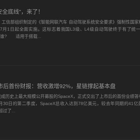
安全底线”，来了！
工信部组织制定的《智能网联汽车 自动驾驶系统安全要求》强制性国家
7月1日起全面实施。这标志着我国L3级、L4级自动驾驶终于有了统一
谁? 适用于搭载...
X上市后首份财报：营收激增92%，星链撑起基本盘
历史上最大规模公开募股的SpaceX，正式交出了上市后的首份业绩
6月30日的第二季度，SpaceX总收入达到78亿美元，较去年同期的41
过了...