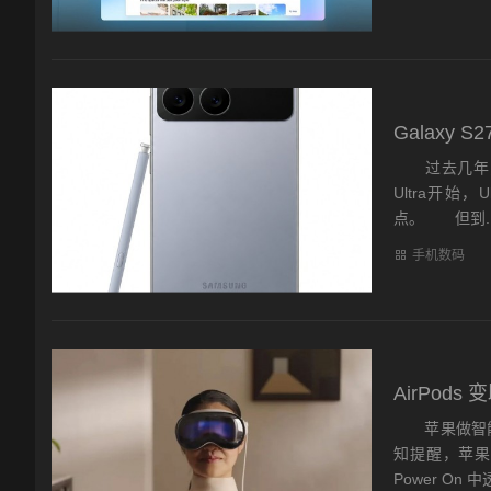
Galaxy
过去几年，三星
Ultra开
点。 但到..
手机数码
AirPo
苹果做智能眼
知提醒，苹果
Power On 中透