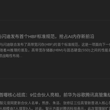
与闪迪发布首个HBF标准规范，抢占AI内存新前沿
闪迪联合发布了高带宽闪存(HBF)的首个标准规范，这是一项面向下一
随着AI推理的普及，高带宽存储器(HBM)与固态硬盘(SSD)之间的性
战略性布局...
前首曝核心班底：9位合伙人亮相，前华为谷歌腾讯高管集
元官网更新合伙人名单，熊彦、朱洁、张修征三位高管新晋进入核心
人规模由7人增至9人。对此，智元方面对腾讯科技表示，此次管理层扩