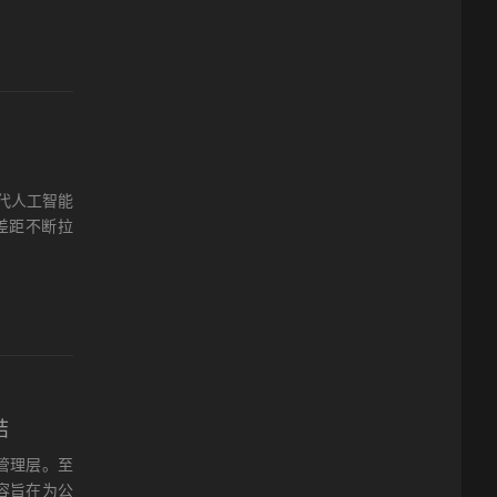
代人工智能
能差距不断拉
结
管理层。至
容旨在为公