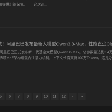
展提供组织保障。 这次调...
数！阿里巴巴发布最新大模型Qwen3.8-Max，性能直追Cla
巴巴正式发布新一代基座大模型Qwen3.8-Max。总参数量达到2.4
用稀疏MoE架构与混合注意力机制，上下文长度支持100万Tokens。这是Q
5
6
7
8
9
10
11
12
›
››